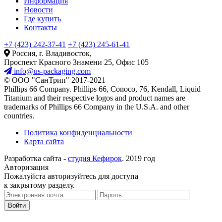
Информация
Новости
Где купить
Контакты
+7 (423) 242-37-41
+7 (423) 245-61-41
Россия, г. Владивосток,
Проспект Красного Знамени 25, Офис 105
info@us-packaging.com
©
ООО "СанТрип" 2017-2021
Phillips 66 Company. Phillips 66, Conoco, 76, Kendall, Liquid
Titanium and their respective logos and product names are
trademarks of Phillips 66 Company in the U.S.A. and other
countries.
Политика конфиденциальности
Карта сайта
Разработка сайта -
студия Кефирок
. 2019 год
Авторизация
Пожалуйста авторизуйтесь для доступа
к закрытому разделу.