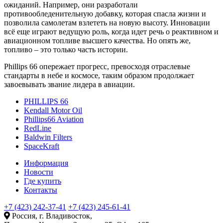
ожиданий. Например, они разработали
противообледенительную добавку, которая спасла жизни и
позволила самолетам взлететь на новую высоту. Инновации
всё еще играют ведущую роль, когда идет речь о реактивном и
авиационном топливе высшего качества. Но опять же,
топливо – это только часть истории.
Phillips 66 опережает прогресс, превосходя отраслевые
стандарты в небе и космосе, таким образом продолжает
завоевывать звание лидера в авиации.
PHILLIPS 66
Kendall Motor Oil
Phillips66 Aviation
RedLine
Baldwin Filters
SpaceKraft
Информация
Новости
Где купить
Контакты
+7 (423) 242-37-41
+7 (423) 245-61-41
Россия, г. Владивосток,