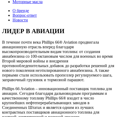
Моторные масла
О бренде
Вопрос-ответ
Новости
ЛИДЕР В АВИАЦИИ
В течение почти века Phillips 66® Aviation продвигала
авиационную отрасль вперед благодаря
высокопроизводительным видам топлива: от создания
авиабензина со 100-октановым числом для военных во время
Второй мировой войны и внедрения
противообледенительных добавок до разработки решений для
нового поколения неэтилированного авиабензина. А также
первыми стали использовать пропеллер регулируемого шага,
заправочный грузовик и тормозной парашют.
Phillips 66 Aviation – инновационный поставщик топлива для
авиации. Сегодня благодаря дальновидным программам и
качественному топливу Phillips 66® входит в число
крупнейших нефтеперерабатывающих заводов в
Соединенных Штатах и является одним из лучших
контрактных поставщиков авиационного топлива для
частной, коммерческой и военной авиации.