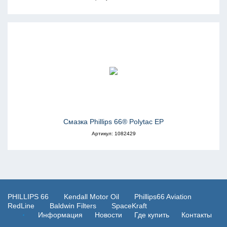
Смазка Phillips 66® Polytac EP
Артикул: 1082429
PHILLIPS 66
Kendall Motor Oil
Phillips66 Aviation
RedLine
Baldwin Filters
SpaceKraft
Информация
Новости
Где купить
Контакты