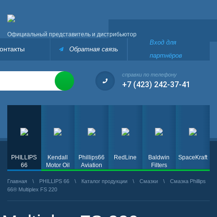
Официальный представитель и дистрибьютор
Вход для
онтакты
Обратная связь
партнёров
справки по телефону
+7 (423) 242-37-41
PHILLIPS
Kendall
Phillips66
RedLine
Baldwin
SpaceKraft
66
Motor Oil
Aviation
Filters
Главная
\
PHILLIPS 66
\
Каталог продукции
\
Смазки
\
Смазка Phillips
66® Multiplex FS 220