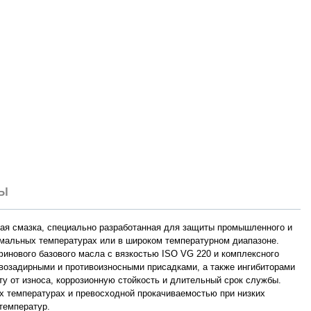
ТЫ
ая смазка, специально разработанная для защиты промышленного и
емальных температурах или в широком температурном диапазоне.
инового базового масла с вязкостью ISO VG 220 и комплексного
ивозадирными и противоизносными присадками, а также ингибиторами
ту от износа, коррозионную стойкость и длительный срок службы.
х температурах и превосходной прокачиваемостью при низких
температур.