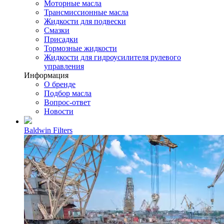
Моторные масла
Трансмиссионные масла
Жидкости для подвески
Смазки
Присадки
Тормозные жидкости
Жидкости для гидроусилителя рулевого
управления
Информация
О бренде
Подбор масла
Вопрос-ответ
Новости
Baldwin Filters