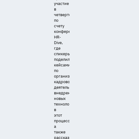
участие
в
четвертой
по
счету
конференции
HR-
Dive,
где
спикеры
поделились
кейсами
по
организации
кадровой
деятельности,
внедрению
новых
технологий
в
этот
процесс,
а
также
рассказали