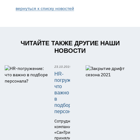
вернуться к списку новостей
ЧИТАЙТЕ ТАКЖЕ ДРУГИЕ НАШИ
НОВОСТИ
23.10.2019
28
HR-
З
погружение:
д
что
с
важно
2
в
Ф
подборе
ви
персонала?
Сотрудники
компании
«СанТрип»
приняли