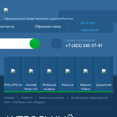
Официальный представитель и дистрибьютор
Вход для
онтакты
Обратная связь
партнёров
справки по телефону
+7 (423) 242-37-41
PHILLIPS 66
Kendall
Phillips66
RedLine
Baldwin
SpaceKraft
Motor Oil
Aviation
Filters
Главная
\
Новости
\
Новости компании
\
Футбольный товарищеский
матч: «СанТрип» или «Прада»?