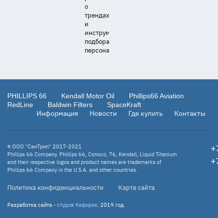
о
трендах
и
инструментах
подбора
персонала.
PHILLIPS 66
Kendall Motor Oil
Phillips66 Aviation
RedLine
Baldwin Filters
SpaceKraft
Информация
Новости
Где купить
Контакты
ООО "СанТрип" 2017-2021
©
+
Phillips 66 Company. Phillips 66, Conoco, 76, Kendall, Liquid Titanium
+
and their respective logos and product names are trademarks of
Phillips 66 Company in the U.S.A. and other countries.
Политика конфиденциальности
Карта сайта
Разработка сайта -
студия Кефирок
. 2019 год