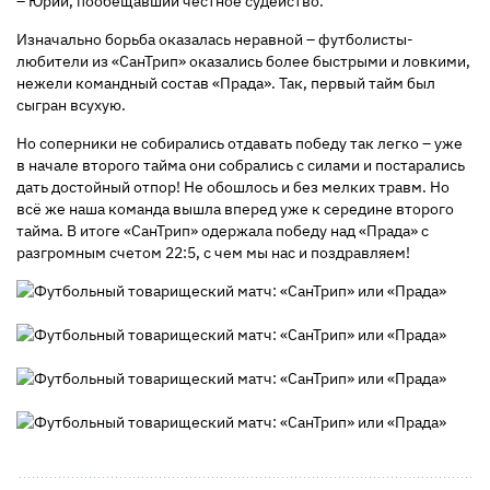
– Юрий, пообещавший честное судейство.
Изначально борьба оказалась неравной – футболисты-
любители из «СанТрип» оказались более быстрыми и ловкими,
нежели командный состав «Прада». Так, первый тайм был
сыгран всухую.
Но соперники не собирались отдавать победу так легко – уже
в начале второго тайма они собрались с силами и постарались
дать достойный отпор! Не обошлось и без мелких травм. Но
всё же наша команда вышла вперед уже к середине второго
тайма. В итоге «СанТрип» одержала победу над «Прада» с
разгромным счетом 22:5, с чем мы нас и поздравляем!