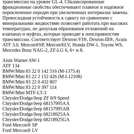
трансмиссии на уровне GL-4. Сбалансированные
фрикционные свойства обеспечивают плавное и надежное
переключение передач при увеличенных интервалах замены.
Превосходная устойчивость к сдвигу по сравнению с
минеральными жидкостями позволяет работать при высоких
температурах, не допуская образования отложений на
клапанах и муфтах, которые приводят к неисправностям
трансмиссии. Соответствует Dexron-VI®, Dexron-III®, Acura
ATF 3.0, Mercon®SP, Mercon®LV, Honda DW-1, Toyota WS,
Mercedes Benz NAG-2, ZF-LG 6, 6+ и 8.
Aisin Warner AW-1
ATF 134
BMW/Mini 83 22 0 142 516 (M-1375.4)
BMW/Mini 83 22 2 152 426 (M-L12108)
BMW/Mini 83 22 0 432 807
BMW/Mini 83 22 0 397 114
BMW/Mini MTF-LT-3
Chrysler/Dodge/Jeep ZF 8/9 Speed
Chrysler/Dodge/Jeep 68157995AA
Chrysler/Dodge/Jeep 68157995AB
Chrysler/Dodge/Jeep 68218925AA
Chrysler/Dodge/Jeep 68218925GA
Ford Mercon® SP
Ford Mercon® LV