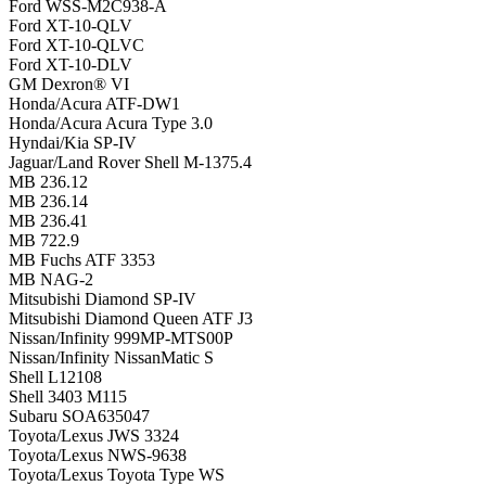
Ford WSS-M2C938-A
Ford XT-10-QLV
Ford XT-10-QLVC
Ford XT-10-DLV
GM Dexron® VI
Honda/Acura ATF-DW1
Honda/Acura Acura Type 3.0
Hyndai/Kia SP-IV
Jaguar/Land Rover Shell M-1375.4
MB 236.12
MB 236.14
MB 236.41
MB 722.9
MB Fuchs ATF 3353
MB NAG-2
Mitsubishi Diamond SP-IV
Mitsubishi Diamond Queen ATF J3
Nissan/Infinity 999MP-MTS00P
Nissan/Infinity NissanMatic S
Shell L12108
Shell 3403 M115
Subaru SOA635047
Toyota/Lexus JWS 3324
Toyota/Lexus NWS-9638
Toyota/Lexus Toyota Type WS