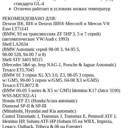
стандарта GL-4
Отлично работает в условиях низких температур
РЕКОМЕНДОВАНО ДЛЯ:
Dexron II®, III® и Dexron IIIH® Mercon® и Mercon V®
Esso LT71141
(BMW, 93 на трансмиссиях ZF 5HP 3, 5 и 7 серий)
(автоматические VW/Audi с 1993)
Shell LA2634
(BMW Automatic серий 98-00 3, 94-95 5,
98-00 528, 94-00 7 и 8)
Shell ATF 3403 M115
(Mercedes 5&6 sp, Jeep NAG-1, Porsche & Jaguar Automatic)
Texaco ETL7045
(BMW 01 3 серии Xi, X5 3.0, Z3, 98-05 3 серии,
w/ GM5, 99-00 5 серии w/GM5, 04-08 X3 w/GM5)
Texaco ETL8072 B
(BMW 00-05 5 series & X5 w/ GM5) Idemitsu K17 (Jatco 3100)
WSS-M2C922-A1
Honda ATF Z1 (Honda/Acura automatic)
Diamond SP-II & SP-III
(Mitsubishi, Hyundai and Kia automatic)
Castrol Transmatic J, Transmax J, Transmax E, Pennsoil ATF J,
Idemitsu HP, Subaru ATF-HP (Subaru 05 на WRX, Impreza,
Legacy, Outback, Tribeca & 06 на Forester)