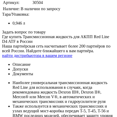
Артикул:
30504
Наличие:
В наличии по запросу
Тара/Упаковка:
0,946 л
Задать вопрос по товару
Где купить Трансмиссионная жидкость для АКПП Red Line
D4 ATF в России
Наша партнёрская сеть насчитывает более 200 партнёров по
всей России. Найдите ближайшего к вам партнёра.
найти дистрибьютора в
вашем
регионе
Описание
Допуски
Документы
Наиболее универсальная трансмиссионная жидкость
Red Line для использования в случаях, когда
рекомендована жидкость Dexron III®, Dexron II®,
Mercon® или Mercon V®, в автоматических и
механических трансмиссиях и гидроусилителе руля
Также используется в механических трансмиссиях и
узлах ведущий мост-коробка передач T-5, T-45, T-56 и
BMW последних моделей, обеспечивает защиту уровня