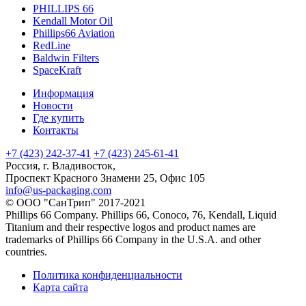
PHILLIPS 66
Kendall Motor Oil
Phillips66 Aviation
RedLine
Baldwin Filters
SpaceKraft
Информация
Новости
Где купить
Контакты
+7 (423) 242-37-41
+7 (423) 245-61-41
Россия, г. Владивосток,
Проспект Красного Знамени 25, Офис 105
info@us-packaging.com
©
ООО "СанТрип" 2017-2021
Phillips 66 Company. Phillips 66, Conoco, 76, Kendall, Liquid
Titanium and their respective logos and product names are
trademarks of Phillips 66 Company in the U.S.A. and other
countries.
Политика конфиденциальности
Карта сайта