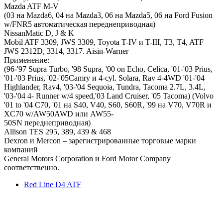
Mazda ATF M-V
(03 на Mazda6, 04 на Mazda3, 06 на Mazda5, 06 на Ford Fusion
w/FNR5 автоматическая переднеприводная)
NissanMatic D, J & K
Mobil ATF 3309, JWS 3309, Toyota T-IV и T-III, T3, T4, ATF
JWS 2312D, 3314, 3317. Aisin-Warner
Применение:
(96-'97 Supra Turbo, '98 Supra, '00 on Echo, Celica, '01-'03 Prius,
'01-'03 Prius, '02-'05Camry и 4-cyl. Solara, Rav 4-4WD '01-'04
Highlander, Rav4, '03-'04 Sequoia, Tundra, Tacoma 2.7L, 3.4L,
'03-'04 4- Runner w/4 speed,'03 Land Cruiser, '05 Tacoma) (Volvo
'01 to '04 C70, '01 на S40, V40, S60, S60R, '99 на V70, V70R и
XC70 w/AW50AWD или AW55-
50SN переднеприводная)
Allison TES 295, 389, 439 & 468
Dexron и Mercon – зарегистрированные торговые марки
компаний
General Motors Corporation и Ford Motor Company
соответственно.
Red Line D4 ATF