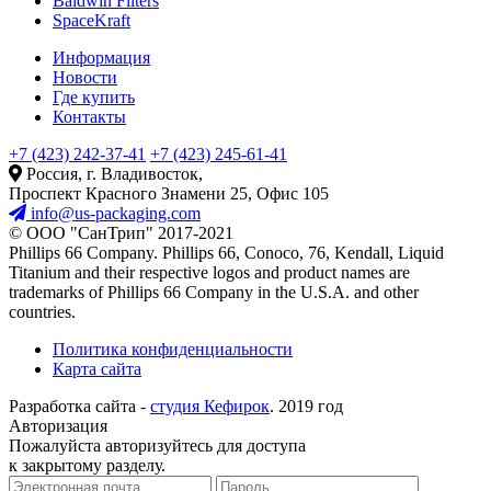
Baldwin Filters
SpaceKraft
Информация
Новости
Где купить
Контакты
+7 (423) 242-37-41
+7 (423) 245-61-41
Россия, г. Владивосток,
Проспект Красного Знамени 25, Офис 105
info@us-packaging.com
©
ООО "СанТрип" 2017-2021
Phillips 66 Company. Phillips 66, Conoco, 76, Kendall, Liquid
Titanium and their respective logos and product names are
trademarks of Phillips 66 Company in the U.S.A. and other
countries.
Политика конфиденциальности
Карта сайта
Разработка сайта -
студия Кефирок
. 2019 год
Авторизация
Пожалуйста авторизуйтесь для доступа
к закрытому разделу.